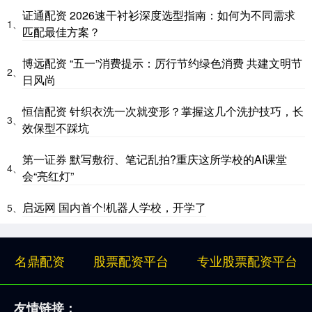
证通配资 2026速干衬衫深度选型指南：如何为不同需求
1、
匹配最佳方案？
博远配资 “五一”消费提示：厉行节约绿色消费 共建文明节
2、
日风尚
恒信配资 针织衣洗一次就变形？掌握这几个洗护技巧，长
3、
效保型不踩坑
第一证券 默写敷衍、笔记乱拍?重庆这所学校的AI课堂
4、
会“亮红灯”
启远网 国内首个!机器人学校，开学了
5、
名鼎配资
股票配资平台
专业股票配资平台
友情链接：