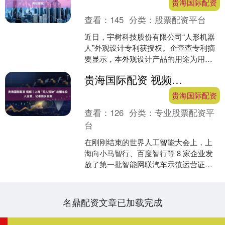
贵海国际配资
查看：
145
分类：
股票配资平台
近日，宇树科技股份有限公司“人形机器
人”外观设计专利获授权。企查查专利摘
要显示，本外观设计产品的用途为用于
工业生产、商业、家庭服务或空间探索
贵海国际配资 视频｜上海“无人驾驶”出租车投入运营，记者街头实测
等场景的机器人，设计....
贵海国际配资
查看：
126
分类：
专业股票配资平
台
在刚刚结束的世界人工智能大会上，上
海向小马智行、百度智行等 8 家企业发
放了第一批智能网联汽车示范运营证。
目前，小马智行已正式将“无人驾驶”出租
车投入运营。 ....
名鼎配资文章已加载完成