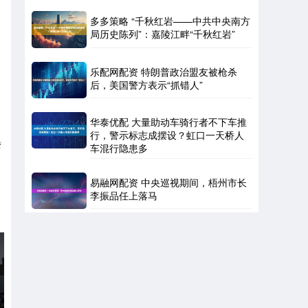
多多策略 “千秋红岩——中共中央南方
局历史陈列”：嘉陵江畔“千秋红岩”
乐配网配资 特朗普政治盟友被枪杀
后，美国警方表示“抓错人”
华泰优配 大量助动车骑行者不下车推
行，警示标志成摆设？虹口一天桥人
湾
车混行隐患多
易融网配资 中央巡视期间，梧州市长
李振品任上落马