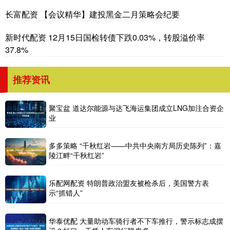
长富配资 【会议精华】建投黑金二月策略会纪要
新时代配资 12月15日国检转债下跌0.03%，转股溢价率
37.8%
推荐资讯
聚宝盆 道达尔能源与达飞海运集团成立LNG加注合资企
业
多多策略 “千秋红岩——中共中央南方局历史陈列”：嘉
陵江畔“千秋红岩”
乐配网配资 特朗普政治盟友被枪杀后，美国警方表
示“抓错人”
华泰优配 大量助动车骑行者不下车推行，警示标志成摆